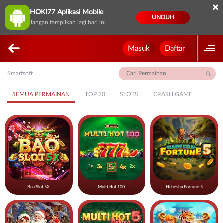
×
HOKI77 Aplikasi Mobile
UNDUH
Jangan tampilkan lagi hari ini
Masuk
Daftar
Smartsoft
SEMUA PERMAINAN
TOP 20
SLOTS
CRASH GAME
Bao Slot 5X
Multi Hot 100
Habesha Fortune 5