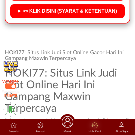
📜 KLIK DISINI (SYARAT & KETENTUAN)
```
HOKI77: Situs Link Judi Slot Online Gacor Hari Ini
Gampang Maxwin Terpercaya
HOKI77: Situs Link Judi
Slot Online Hari Ini
Gampang Maxwin
Terpercaya
Setiap pemain tentu menginginkan keuntungan saat bermain di
slot
terbaru. Di
HOKI77 kami memastikan kenyamanan anda dengan menawarkan game slot
dengan RTP tertinggi serta membuka peluang besar untuk menang. Selain itu,
Beranda
Promosi
Masuk
Hub. Kami
Akun Saya