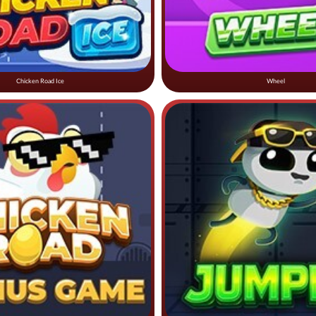
Chicken Road Ice
Wheel