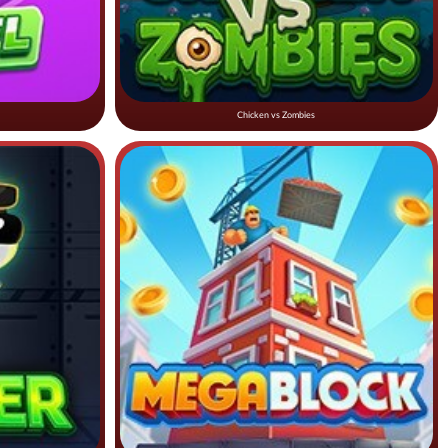
Chicken vs Zombies