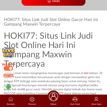
MAIN
HOKI77: Situs Link Judi Slot Online Gacor Hari Ini
Gampang Maxwin Terpercaya
HOKI77: Situs Link Judi
Slot Online Hari Ini
Gampang Maxwin
Terpercaya
Setiap pemain tentu menginginkan keuntungan saat bermain di
slot
terbaru. Di
HOKI77 kami memastikan kenyamanan anda dengan menawarkan game slot
dengan RTP tertinggi serta membuka peluang besar untuk menang. Selain itu,
masih banyak keuntungan menarik lainnya yang bisa kamu dapatkan ketika
daftar link slot88 gacor resmi. Memiliki reputasi digital terbaik dan lisensi resmi
PAGCOR serta Gambling Commission,
HOKI77
dapat diakses secara legal
tanpa VPN mulai melalui smartphone, tablet, hingga desktop PC bermodalkan
koneksi internet yang stabil. Fitur menarik yang dapat meningkatkan potensi
Beranda
Promosi
Masuk
Hub. Kami
Akun Saya
kemenangan seperti
slot resmi
gacor hari ini gampang menang jackpot juga