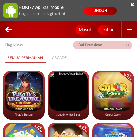
×
HOKI77 Aplikasi Mobile
UNDUH
Jangan tampilkan lagi hari ini
Masuk
Daftar
King Midas
SEMUA PERMAINAN
ARCADE
Pirate's Tresure
Speedy Andar Bahar
Colour Game