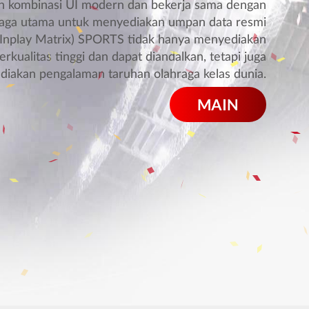
n kombinasi UI modern dan bekerja sama dengan
raga utama untuk menyediakan umpan data resmi
 (Inplay Matrix) SPORTS tidak hanya menyediakan
rkualitas tinggi dan dapat diandalkan, tetapi juga
iakan pengalaman taruhan olahraga kelas dunia.
MAIN