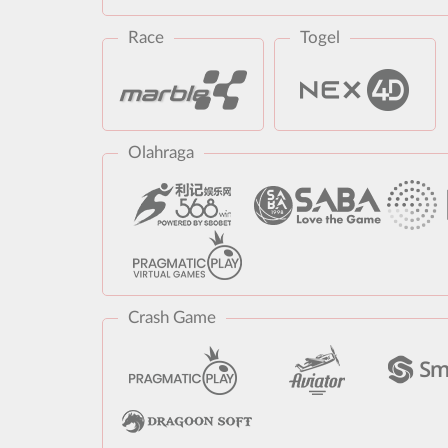
Race
Togel
Olahraga
Crash Game