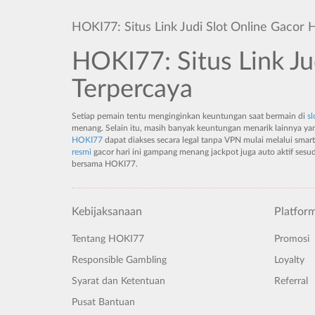
HOKI77: Situs Link Judi Slot Online Gacor
HOKI77: Situs Link J
Terpercaya
Setiap pemain tentu menginginkan keuntungan saat bermain di
sl
menang. Selain itu, masih banyak keuntungan menarik lainnya yang
HOKI77
dapat diakses secara legal tanpa VPN mulai melalui smar
resmi
gacor hari ini gampang menang jackpot juga auto aktif sesu
bersama HOKI77.
Kebijaksanaan
Platfor
Tentang HOKI77
Promosi
Responsible Gambling
Loyalty
Syarat dan Ketentuan
Referral
Pusat Bantuan