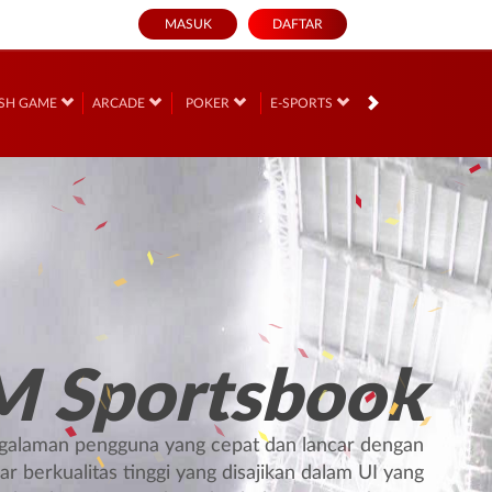
MASUK
DAFTAR
SH GAME
ARCADE
POKER
E-SPORTS
SABUNG AYAM
M Sportsbook
alaman pengguna yang cepat dan lancar dengan
r berkualitas tinggi yang disajikan dalam UI yang