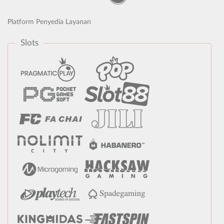
Platform Penyedia Layanan
Slots