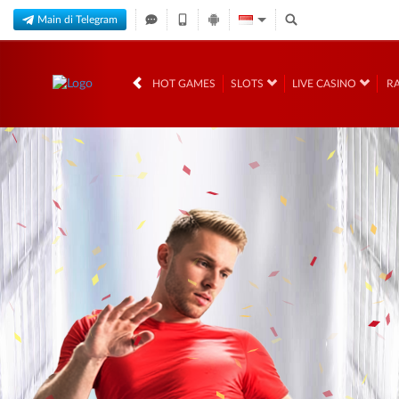
Main di Telegram
HOT GAMES
SLOTS
LIVE CASINO
R