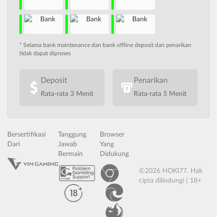
* Selama bank maintenance dan bank offline deposit dan penarikan
tidak dapat diproses
Deposit
Penarikan
Rata-rata 3 Menit
Rata-rata 5 Menit
Bersertifikasi
Tanggung
Browser
Dari
Jawab
Yang
Bermain
Didukung
©2026 HOKI77. Hak
cipta dilindungi | 18+