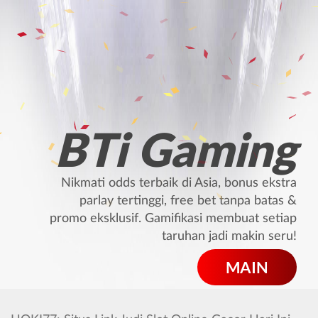
BTi Gaming
Nikmati odds terbaik di Asia, bonus ekstra
parlay tertinggi, free bet tanpa batas &
promo eksklusif. Gamifikasi membuat setiap
taruhan jadi makin seru!
MAIN