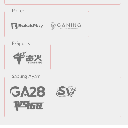
Poker
E-Sports
Sabung Ayam