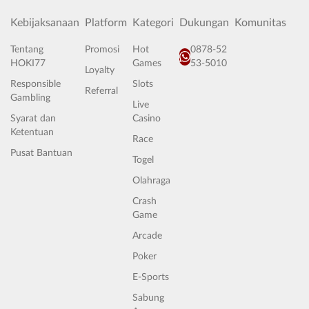
Kebijaksanaan
Platform
Kategori
Dukungan
Komunitas
Tentang
Promosi
Hot
0878-52
HOKI77
Games
53-5010
Loyalty
Responsible
Slots
Referral
Gambling
Live
Syarat dan
Casino
Ketentuan
Race
Pusat Bantuan
Togel
Olahraga
Crash
Game
Arcade
Poker
E-Sports
Sabung