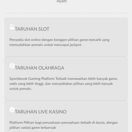
Ayam
TARUHAN SLOT
Penyedia slot online dengan beragam pilihan game menarik yang
memudahkan pemain untuk mencapai jackpot
TARUHAN OLAHRAGA
Sportsbook Gaming Platform Terbaik menawarkan lebih banyak game,
odds yang lebih tinggi, dan menyediakan pilihan yang lebih banyak
untuk pemain.
TARUHAN LIVE KASINO
Platform Pilihan bagi perusahaan-perusahaan terbaik di dunia, dengan
pilihan variasi game terbanyak