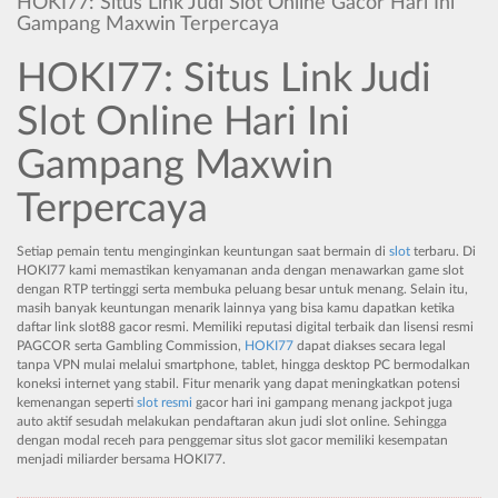
HOKI77: Situs Link Judi Slot Online Gacor Hari Ini
Gampang Maxwin Terpercaya
HOKI77: Situs Link Judi
Slot Online Hari Ini
Gampang Maxwin
Terpercaya
Setiap pemain tentu menginginkan keuntungan saat bermain di
slot
terbaru. Di
HOKI77 kami memastikan kenyamanan anda dengan menawarkan game slot
dengan RTP tertinggi serta membuka peluang besar untuk menang. Selain itu,
masih banyak keuntungan menarik lainnya yang bisa kamu dapatkan ketika
daftar link slot88 gacor resmi. Memiliki reputasi digital terbaik dan lisensi resmi
PAGCOR serta Gambling Commission,
HOKI77
dapat diakses secara legal
tanpa VPN mulai melalui smartphone, tablet, hingga desktop PC bermodalkan
koneksi internet yang stabil. Fitur menarik yang dapat meningkatkan potensi
kemenangan seperti
slot resmi
gacor hari ini gampang menang jackpot juga
auto aktif sesudah melakukan pendaftaran akun judi slot online. Sehingga
dengan modal receh para penggemar situs slot gacor memiliki kesempatan
menjadi miliarder bersama HOKI77.