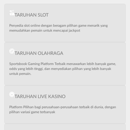
TARUHAN SLOT
Penyedia slot online dengan beragam pilihan game menarik yang
memudahkan pemain untuk mencapai jackpot
TARUHAN OLAHRAGA
Sportsbook Gaming Platform Terbaik menawarkan lebih banyak game,
odds yang lebih tinggi, dan menyediakan pilihan yang lebih banyak
untuk pemain.
TARUHAN LIVE KASINO
Platform Pilihan bagi perusahaan-perusahaan terbaik di dunia, dengan
pilihan variasi game terbanyak