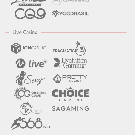
Live Casino