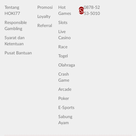
Tentang
Promosi
Hot
0878-52
HOKI77
Games
53-5010
Loyalty
Responsible
Slots
Referral
Gambling
Live
Syarat dan
Casino
Ketentuan
Race
Pusat Bantuan
Togel
Olahraga
Crash
Game
Arcade
Poker
E-Sports
Sabung
Ayam