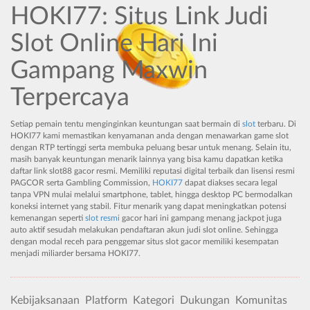
HOKI77: Situs Link Judi
Slot Online Hari Ini
Gampang Maxwin
Terpercaya
Setiap pemain tentu menginginkan keuntungan saat bermain di
slot
terbaru. Di
HOKI77 kami memastikan kenyamanan anda dengan menawarkan game slot
dengan RTP tertinggi serta membuka peluang besar untuk menang. Selain itu,
masih banyak keuntungan menarik lainnya yang bisa kamu dapatkan ketika
daftar link slot88 gacor resmi. Memiliki reputasi digital terbaik dan lisensi resmi
PAGCOR serta Gambling Commission,
HOKI77
dapat diakses secara legal
tanpa VPN mulai melalui smartphone, tablet, hingga desktop PC bermodalkan
koneksi internet yang stabil. Fitur menarik yang dapat meningkatkan potensi
kemenangan seperti
slot resmi
gacor hari ini gampang menang jackpot juga
auto aktif sesudah melakukan pendaftaran akun judi slot online. Sehingga
dengan modal receh para penggemar situs slot gacor memiliki kesempatan
menjadi miliarder bersama HOKI77.
Kebijaksanaan
Platform
Kategori
Dukungan
Komunitas