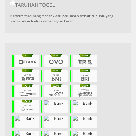
TARUHAN TOGEL
Platform togel yang menarik dari perusahan terbaik di dunia yang
menawarkan hadiah kemenangan besar