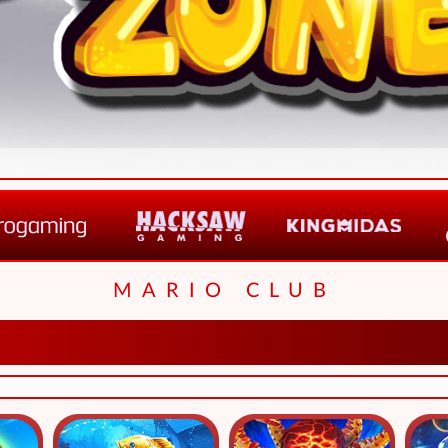
MARIO CLUB