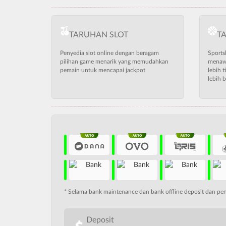
TARUHAN SLOT
T
Penyedia slot online dengan beragam
Sports
pilihan game menarik yang memudahkan
menawa
pemain untuk mencapai jackpot
lebih 
lebih 
* Selama bank maintenance dan bank offline deposit dan pen
Deposit