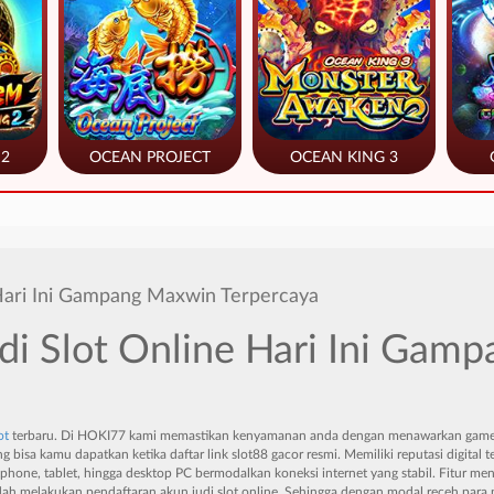
 2
OCEAN PROJECT
OCEAN KING 3
 Hari Ini Gampang Maxwin Terpercaya
udi Slot Online Hari Ini Ga
ot
terbaru. Di HOKI77 kami memastikan kenyamanan anda dengan menawarkan game sl
 bisa kamu dapatkan ketika daftar link slot88 gacor resmi. Memiliki reputasi digita
tphone, tablet, hingga desktop PC bermodalkan koneksi internet yang stabil. Fitur 
dah melakukan pendaftaran akun judi slot online. Sehingga dengan modal receh para 