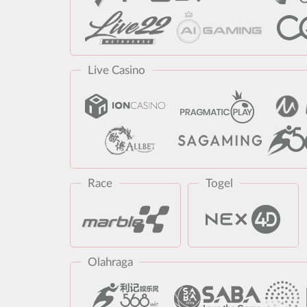
Live Casino
Race
Togel
Olahraga