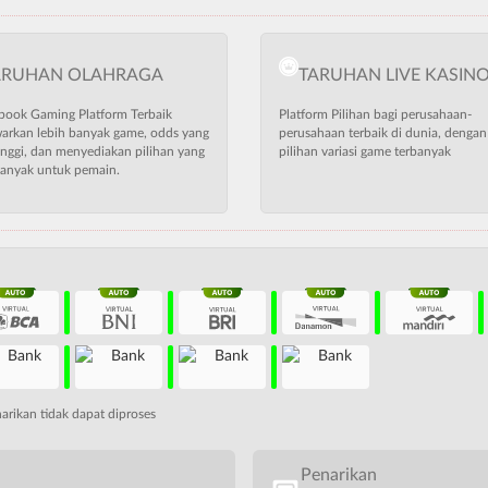
ARUHAN OLAHRAGA
TARUHAN LIVE KASIN
book Gaming Platform Terbaik
Platform Pilihan bagi perusahaan-
rkan lebih banyak game, odds yang
perusahaan terbaik di dunia, dengan
tinggi, dan menyediakan pilihan yang
pilihan variasi game terbanyak
banyak untuk pemain.
arikan tidak dapat diproses
Penarikan