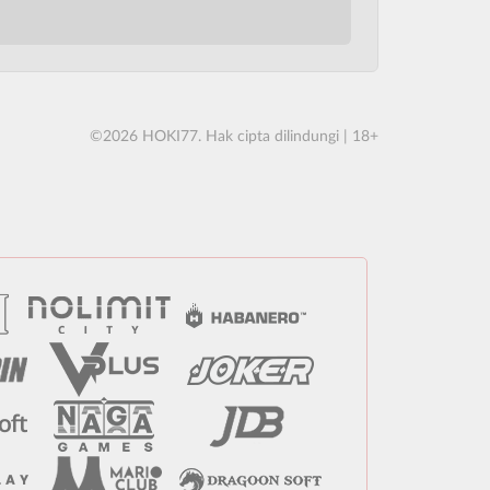
©2026 HOKI77. Hak cipta dilindungi | 18+