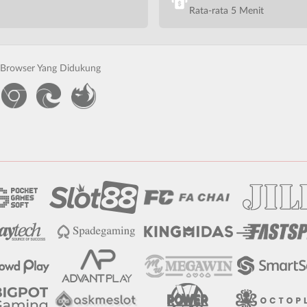
Rata-rata 5 Menit
Browser Yang Didukung